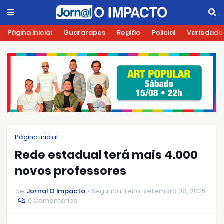
Página Inicial
Guararapes
Região
Policial
Variedade
Página inicial
Rede estadual terá mais 4.000
novos professores
de
Jornal O Impacto
segunda-feira, setembro 08, 2025
0 Comentários