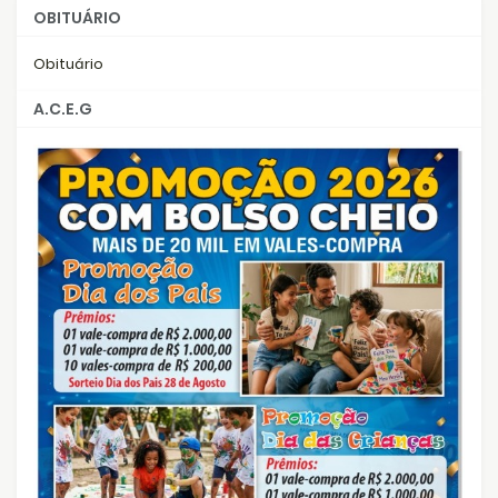
OBITUÁRIO
Obituário
A.C.E.G