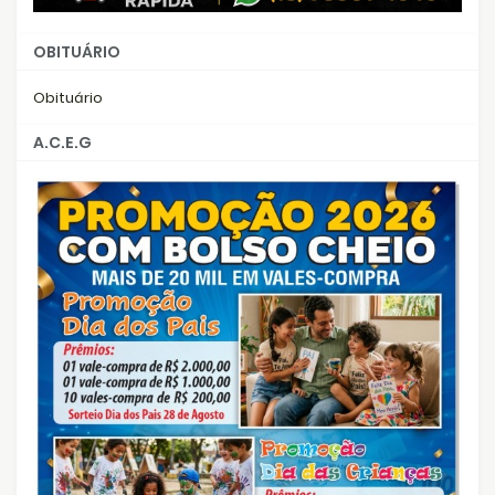
OBITUÁRIO
Obituário
A.C.E.G