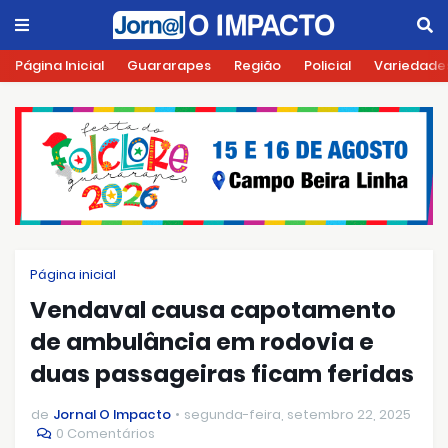
Página Inicial
Guararapes
Região
Policial
Variedade
Página inicial
Vendaval causa capotamento
de ambulância em rodovia e
duas passageiras ficam feridas
de
Jornal O Impacto
segunda-feira, setembro 22, 2025
0 Comentários