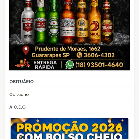
OBITUÁRIO
Obituário
A.C.E.G