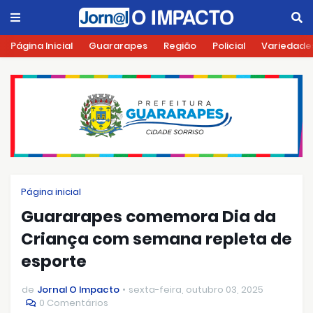
Página Inicial
Guararapes
Região
Policial
Variedade
Página inicial
Guararapes comemora Dia da
Criança com semana repleta de
esporte
de
Jornal O Impacto
sexta-feira, outubro 03, 2025
0 Comentários