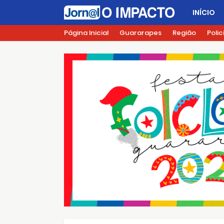
INÍCIO
Página Inicial
Guararapes
Região
Polic