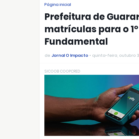
Página inicial
Prefeitura de Guar
matrículas para o 1º
Fundamental
de
Jornal O Impacto
quinta-feira, outubro 
SICOOB COOPCRED