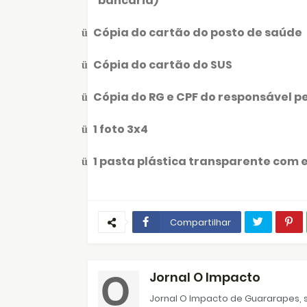
bancária)
Cópia do cartão do posto de saúde
ü
Cópia do cartão do SUS
ü
Cópia do RG e CPF do responsável p
ü
1 foto 3x4
ü
1 pasta plástica transparente com el
ü
Compartilhar
Jornal O Impacto
Jornal O Impacto de Guararapes, s