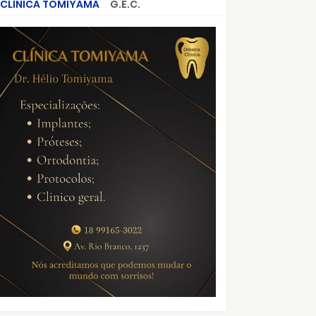
CLÍNICA TOMIYAMA
G.E.C.
CRIMES QUE ABALARAM O BRASIL