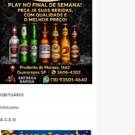
OBITUÁRIO
Obituário
A.C.E.G