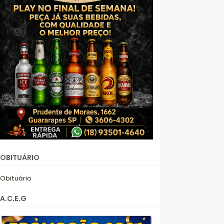
OBITUÁRIO
Obituário
A.C.E.G