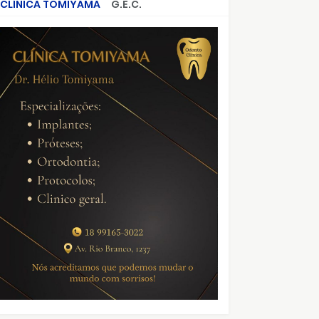
CLÍNICA TOMIYAMA
G.E.C.
CRIMES QUE ABALARAM O BRASIL