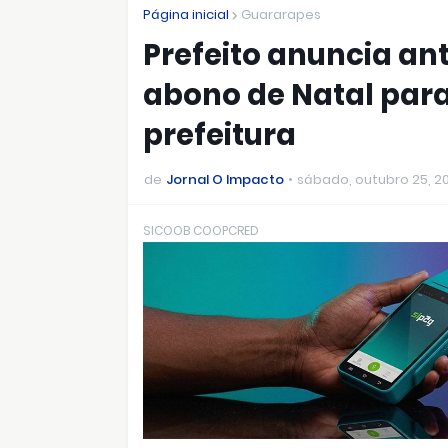
Página inicial
Guararapes
Prefeito anuncia ant
abono de Natal para
prefeitura
de
Jornal O Impacto
sábado, outubro 25, 2
SICOOB COOPCRED