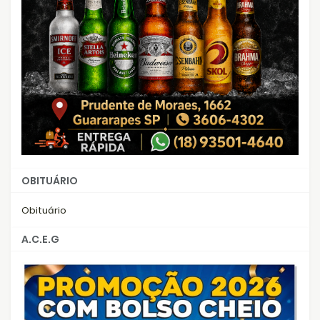
OBITUÁRIO
Obituário
A.C.E.G