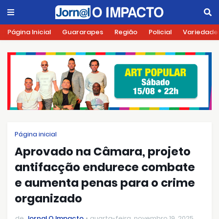
Página Inicial
Guararapes
Região
Policial
Variedade
Página inicial
Aprovado na Câmara, projeto
antifacção endurece combate
e aumenta penas para o crime
organizado
de
Jornal O Impacto
quarta-feira, novembro 19, 2025