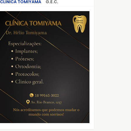
CLÍNICA TOMIYAMA
G.E.C.
CRIMES QUE ABALARAM O BRASIL