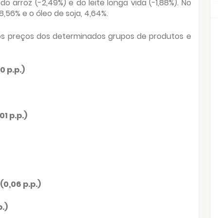
 arroz (-2,49%) e do leite longa vida (-1,88%). No
8,56% e o óleo de soja, 4,64%.
s preços dos determinados grupos de produtos e
 p.p.)
1 p.p.)
0,06 p.p.)
.)