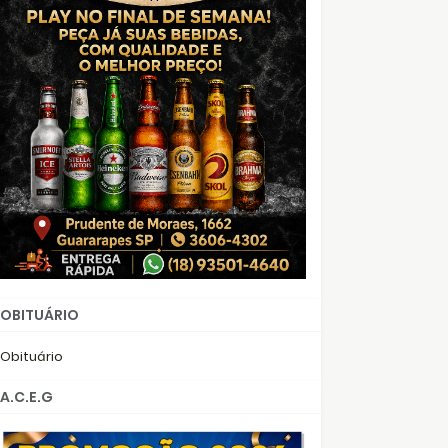
OBITUÁRIO
Obituário
A.C.E.G