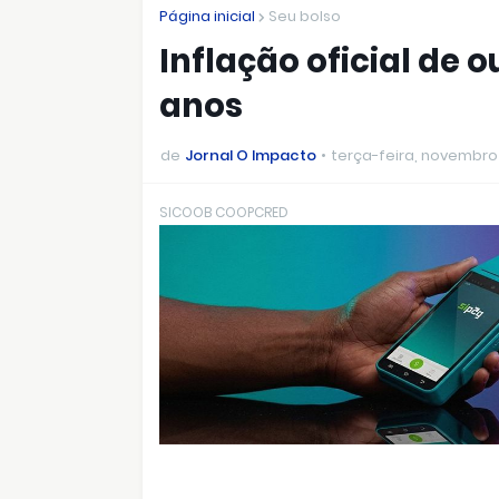
Página inicial
Seu bolso
Inflação oficial de 
anos
de
Jornal O Impacto
terça-feira, novembro 
SICOOB COOPCRED