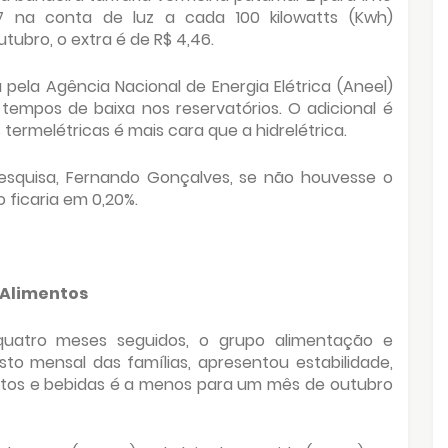
7 na conta de luz a cada 100 kilowatts (Kwh)
tubro, o extra é de R$ 4,46.
pela Agência Nacional de Energia Elétrica (Aneel)
tempos de baixa nos reservatórios. O adicional é
 termelétricas é mais cara que a hidrelétrica.
squisa, Fernando Gonçalves, se não houvesse o
o ficaria em 0,20%.
Alimentos
quatro meses seguidos, o grupo alimentação e
to mensal das famílias, apresentou estabilidade,
entos e bebidas é a menos para um mês de outubro