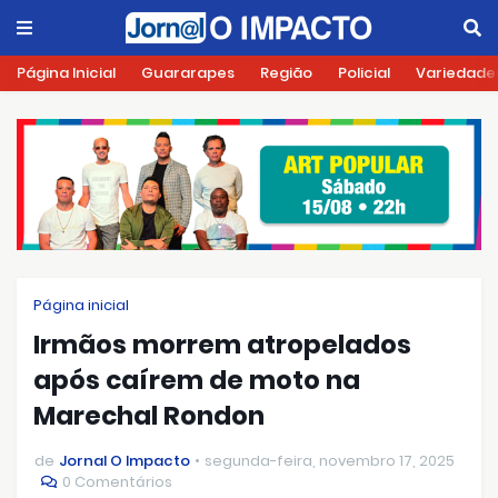
Página Inicial
Guararapes
Região
Policial
Variedade
Página inicial
Irmãos morrem atropelados
após caírem de moto na
Marechal Rondon
de
Jornal O Impacto
segunda-feira, novembro 17, 2025
0 Comentários