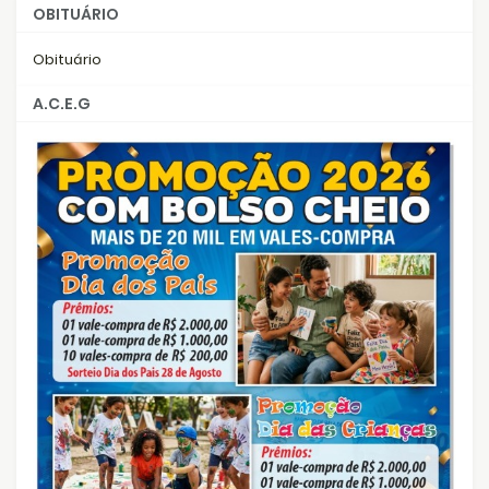
OBITUÁRIO
Obituário
A.C.E.G