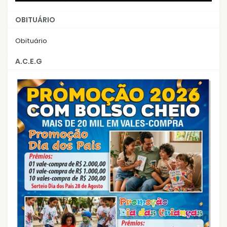
OBITUÁRIO
Obituário
A.C.E.G