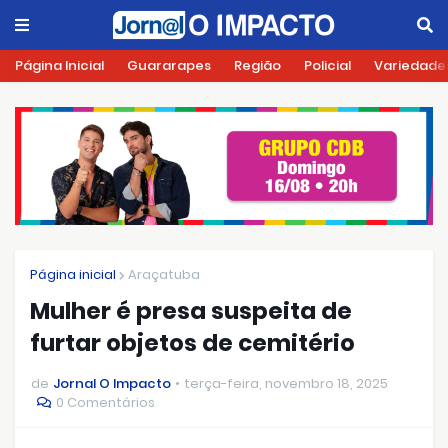
Página Inicial
Guararapes
Região
Policial
Variedade
Página inicial
Araçatuba
Mulher é presa suspeita de
furtar objetos de cemitério
de
Jornal O Impacto
terça-feira, novembro 18, 2025
0 Comentários