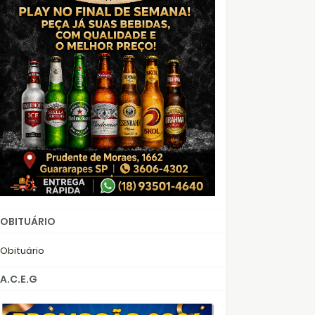
OBITUÁRIO
Obituário
A.C.E.G