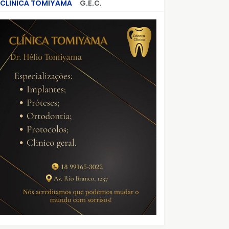
CLÍNICA TOMIYAMA
G.E.C.
CRIMES QUE ABALARAM O BRASIL