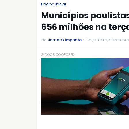
Página inicial
Municípios paulista
656 milhões na terç
de
Jornal O Impacto
terça-feira, dezembro
SICOOB COOPCRED