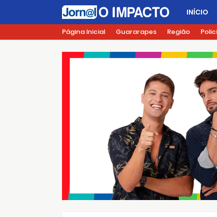
INÍCIO
Página Inicial
Guararapes
Região
Polic