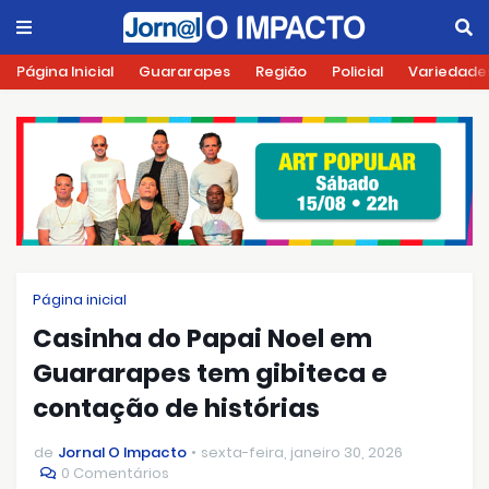
Página Inicial
Guararapes
Região
Policial
Variedade
Página inicial
Casinha do Papai Noel em
Guararapes tem gibiteca e
contação de histórias
de
Jornal O Impacto
sexta-feira, janeiro 30, 2026
0 Comentários