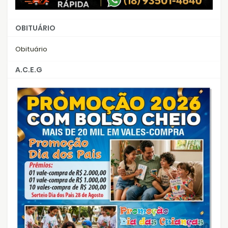
OBITUÁRIO
Obituário
A.C.E.G