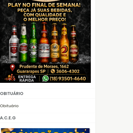
OBITUÁRIO
Obituário
A.C.E.G