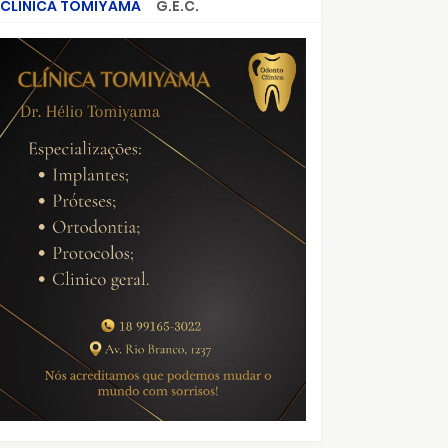
CLÍNICA TOMIYAMA
G.E.C.
CRIMES QUE ABALARAM O BRASIL