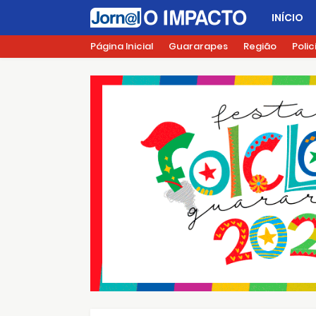
INÍCIO
Página Inicial
Guararapes
Região
Polic