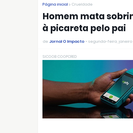
Página inicial
Crueldade
Homem mata sobrinh
à picareta pelo pai
de
Jornal O Impacto
segunda-feira, janeiro
SICOOB COOPCRED