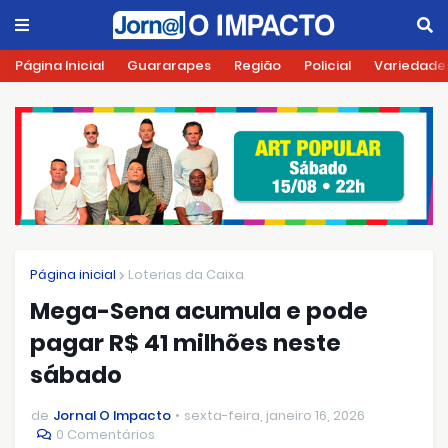
Página Inicial
Guararapes
Região
Policial
Variedade
Página inicial
Loterias da Caixa
Mega-Sena acumula e pode
pagar R$ 41 milhões neste
sábado
de
Jornal O Impacto
sexta-feira, janeiro 16, 2026
0 Comentários