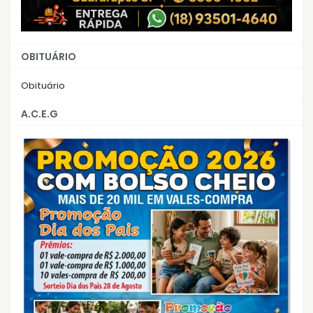
OBITUÁRIO
Obituário
A.C.E.G