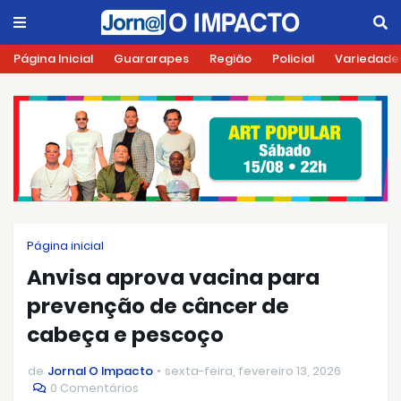
Página Inicial
Guararapes
Região
Policial
Variedade
Página inicial
Anvisa aprova vacina para
prevenção de câncer de
cabeça e pescoço
de
Jornal O Impacto
sexta-feira, fevereiro 13, 2026
0 Comentários