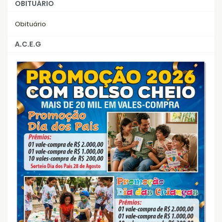
OBITUÁRIO
Obituário
A.C.E.G