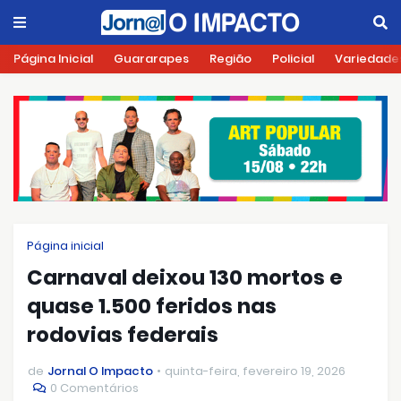
Página Inicial
Guararapes
Região
Policial
Variedade
Página inicial
Carnaval deixou 130 mortos e
quase 1.500 feridos nas
rodovias federais
de
Jornal O Impacto
quinta-feira, fevereiro 19, 2026
0 Comentários