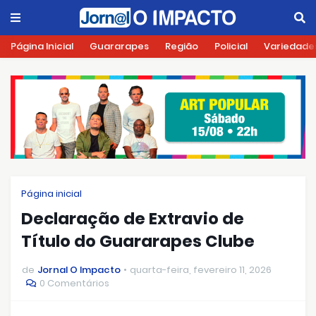
Página Inicial
Guararapes
Região
Policial
Variedade
Página inicial
Declaração de Extravio de
Título do Guararapes Clube
de
Jornal O Impacto
quarta-feira, fevereiro 11, 2026
0 Comentários