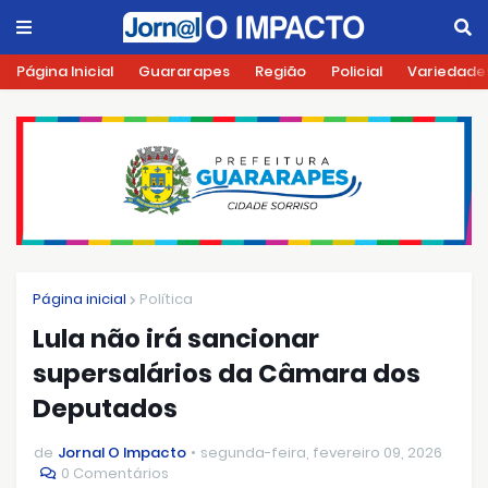
Página Inicial
Guararapes
Região
Policial
Variedade
Página inicial
Política
Lula não irá sancionar
supersalários da Câmara dos
Deputados
de
Jornal O Impacto
segunda-feira, fevereiro 09, 2026
0 Comentários