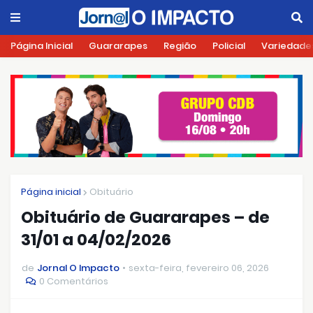
Página Inicial
Guararapes
Região
Policial
Variedade
Página inicial
Obituário
Obituário de Guararapes – de
31/01 a 04/02/2026
de
Jornal O Impacto
sexta-feira, fevereiro 06, 2026
0 Comentários