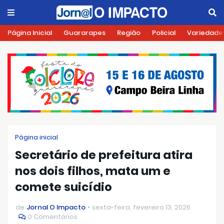
Página Inicial
Guararapes
Região
Policial
Variedade
Página inicial
Secretário de prefeitura atira
nos dois filhos, mata um e
comete suicídio
de
Jornal O Impacto
sexta-feira, fevereiro 13, 2026
0 Comentários