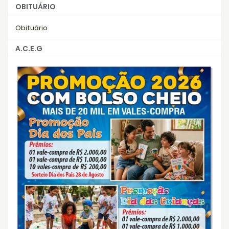
OBITUÁRIO
Obituário
A.C.E.G