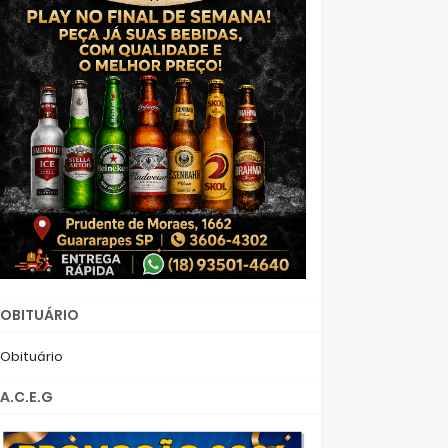
OBITUÁRIO
Obituário
A.C.E.G