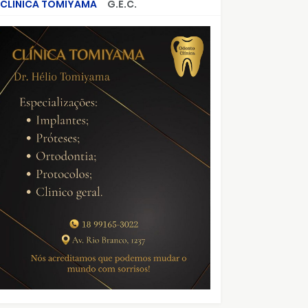
CLÍNICA TOMIYAMA
G.E.C.
CRIMES QUE ABALARAM O BRASIL