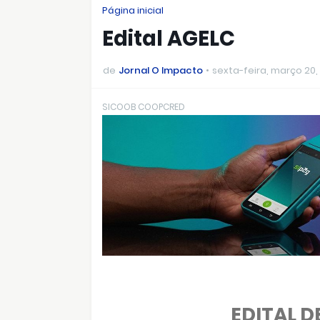
Página inicial
Edital AGELC
de
Jornal O Impacto
sexta-feira, março 20,
SICOOB COOPCRED
EDITAL 