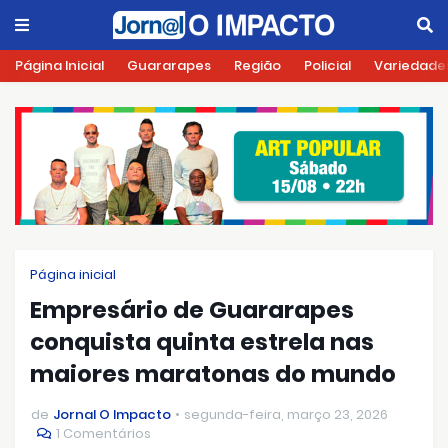
Página Inicial
Guararapes
Região
Policial
Variedade
Página inicial
Empresário de Guararapes
conquista quinta estrela nas
maiores maratonas do mundo
de
Jornal O Impacto
segunda-feira, março 23, 2026
1 Comentários