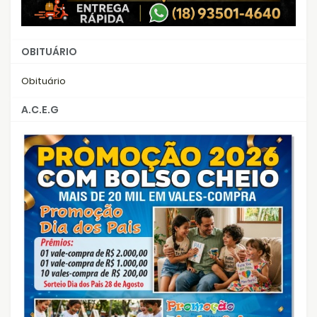
OBITUÁRIO
Obituário
A.C.E.G