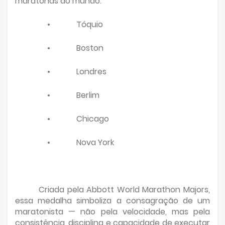
maratonas do mundo:
•
Tóquio
•
Boston
•
Londres
•
Berlim
•
Chicago
•
Nova York
Criada pela Abbott World Marathon Majors,
essa medalha simboliza a consagração de um
maratonista — não pela velocidade, mas pela
consistência, disciplina e capacidade de executar