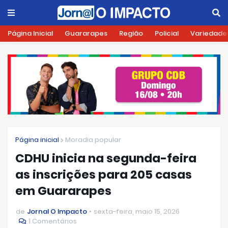
Página Inicial
Guararapes
Região
Policial
Variedade
Página inicial
Moradia popular
CDHU inicia na segunda-feira
as inscrições para 205 casas
em Guararapes
de
Jornal O Impacto
sexta-feira, maio 15, 2026
1 Comentários