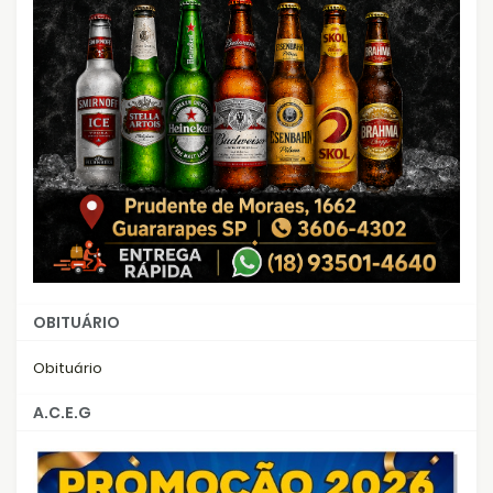
OBITUÁRIO
Obituário
A.C.E.G