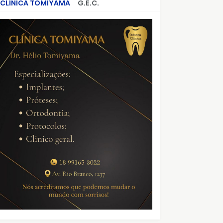
CLÍNICA TOMIYAMA
G.E.C.
CRIMES QUE ABALARAM O BRASIL