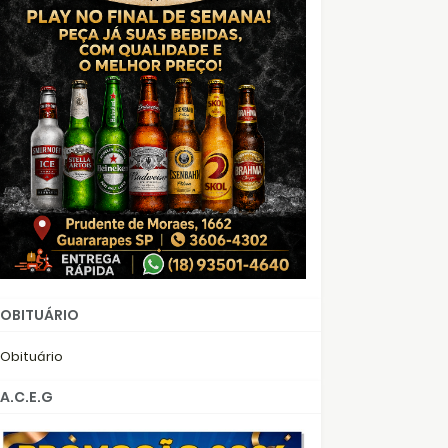
OBITUÁRIO
Obituário
A.C.E.G