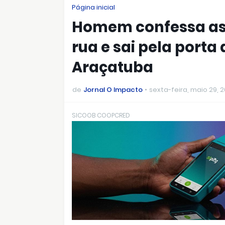
Página inicial
Homem confessa as
rua e sai pela porta
Araçatuba
de
Jornal O Impacto
sexta-feira, maio 29, 
SICOOB COOPCRED