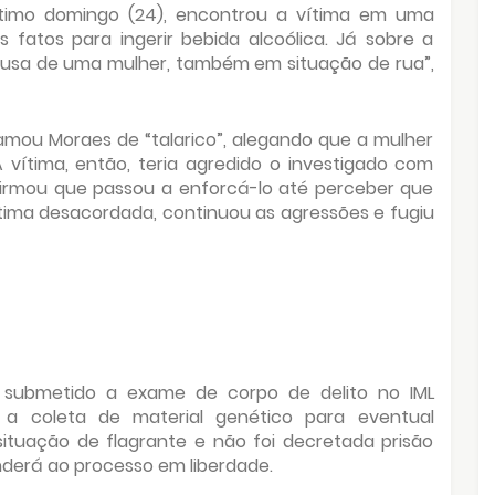
ltimo domingo (24), encontrou a vítima em uma
s fatos para ingerir bebida alcoólica. Já sobre a
ausa de uma mulher, também em situação de rua”,
amou Moraes de “talarico”, alegando que a mulher
 vítima, então, teria agredido o investigado com
afirmou que passou a enforcá-lo até perceber que
tima desacordada, continuou as agressões e fugiu
 submetido a exame de corpo de delito no IML
u a coleta de material genético para eventual
tuação de flagrante e não foi decretada prisão
nderá ao processo em liberdade.