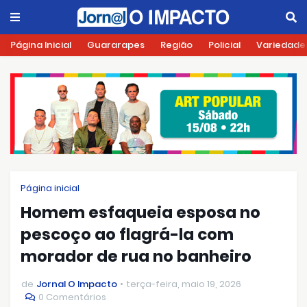
Página Inicial
Guararapes
Região
Policial
Variedade
Página inicial
Homem esfaqueia esposa no
pescoço ao flagrá-la com
morador de rua no banheiro
de
Jornal O Impacto
terça-feira, maio 19, 2026
0 Comentários