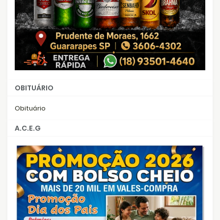
OBITUÁRIO
Obituário
A.C.E.G