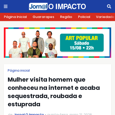
Página Inicial
Guararapes
Região
Policial
Variedade
Página inicial
Mulher visita homem que
conheceu na internet e acaba
sequestrada, roubada e
estuprada
de
Jornal O Impacto
quinta-feira, maio 21, 2026