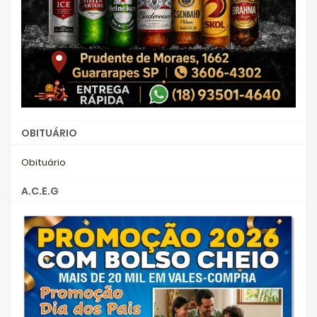
OBITUÁRIO
Obituário
A.C.E.G