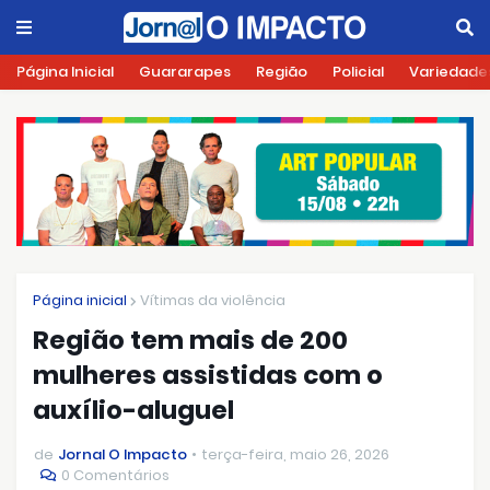
Página Inicial
Guararapes
Região
Policial
Variedade
Página inicial
Vítimas da violência
Região tem mais de 200
mulheres assistidas com o
auxílio-aluguel
de
Jornal O Impacto
terça-feira, maio 26, 2026
0 Comentários