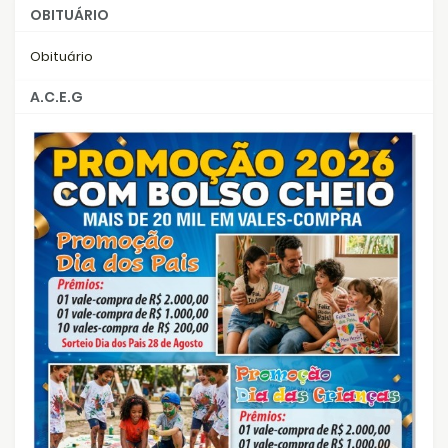
OBITUÁRIO
Obituário
A.C.E.G