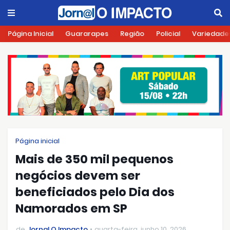
Página Inicial
Guararapes
Região
Policial
Variedade
Página inicial
Mais de 350 mil pequenos
negócios devem ser
beneficiados pelo Dia dos
Namorados em SP
de
Jornal O Impacto
quarta-feira, junho 10, 2026