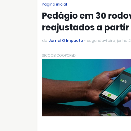
Página inicial
Pedágio em 30 rodov
reajustados a partir
de
Jornal O Impacto
segunda-feira, junho 2
SICOOB COOPCRED