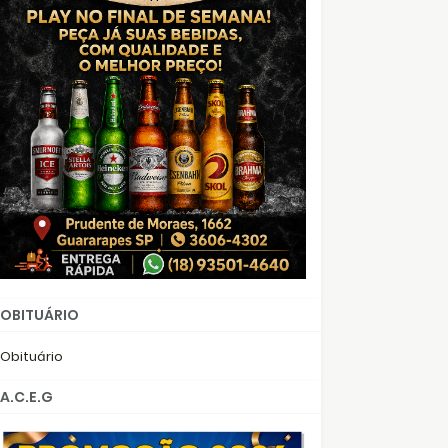
OBITUÁRIO
Obituário
A.C.E.G