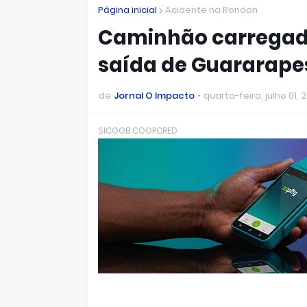
Página inicial
Acidente na Rondon
Caminhão carregad
saída de Guararape
de
Jornal O Impacto
quarta-feira, julho 01, 
SICOOB COOPCRED