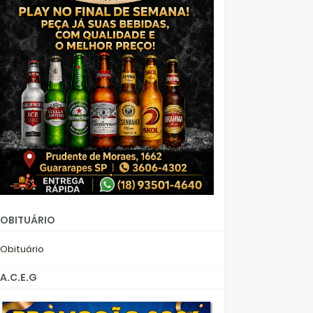
OBITUÁRIO
Obituário
A.C.E.G