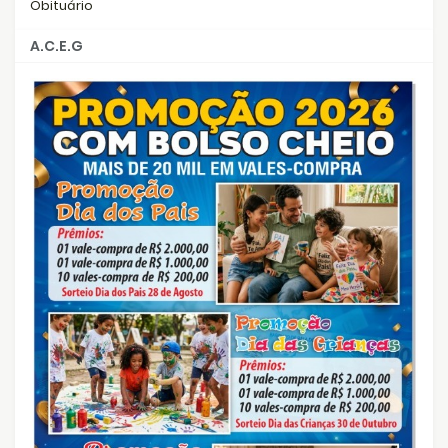
Obituário
A.C.E.G