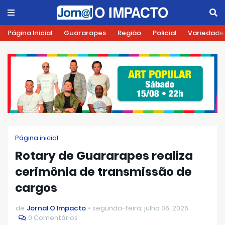
Página Inicial
Guararapes
Região
Policial
Variedade
Página inicial
Rotary de Guararapes realiza
cerimônia de transmissão de
cargos
de
Jornal O Impacto
segunda-feira, julho 06, 2026
0 Comentários