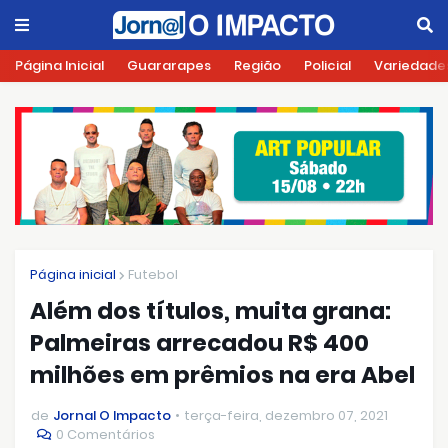
Página Inicial
Guararapes
Região
Policial
Variedade
Página inicial
Futebol
Além dos títulos, muita grana:
Palmeiras arrecadou R$ 400
milhões em prêmios na era Abel
de
Jornal O Impacto
terça-feira, dezembro 07, 2021
0 Comentários