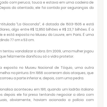
 com peruca, touca e estava em uma cadeira de
epois do atentado, ele foi contido por seguranças do
ada “La Gioconda”, é datada de 1503-1505 e está
lares, algo entre R$ 12,850 bilhões e R$ 23,7 bilhões. É a
 e está exposta no Museu do Louvre, em Paris. É uma
dindo 77 cm x 53 cm.
ntou vandalizar a obra. Em 2009, uma mulher jogou
e felizmente danificou só o vidro protetor.
a exposta no Museu Nacional de Tóquio, uma outra
rmelha na pintura. Em 1956 ocorreram dois ataques, que
orroeu a parte inferior e, depois, com uma pedra.
nalisa aconteceu em 1911, quando um ladrão italiano
s depois ele foi preso tentando negociar a obra com
uais, obviamente, haviam acionada a polícia com