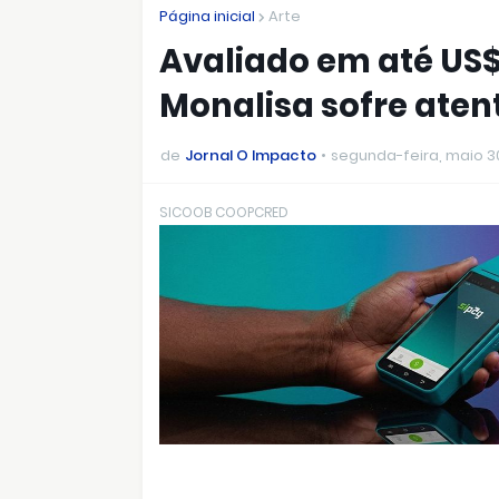
Página inicial
Arte
Avaliado em até US$
Monalisa sofre ate
de
Jornal O Impacto
segunda-feira, maio 3
SICOOB COOPCRED