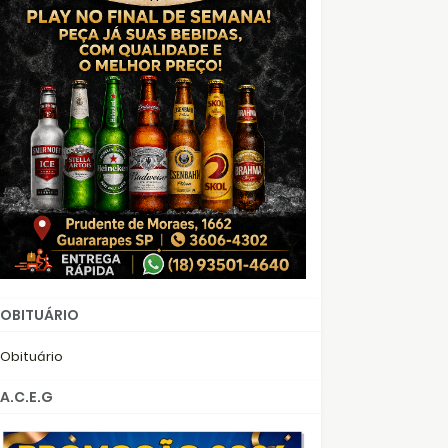
OBITUÁRIO
Obituário
A.C.E.G