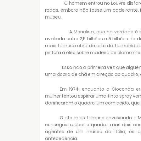
O homem entrou no Louvre disfarçado
rodas, embora não fosse um cadeirante. D
museu.
A Monalisa, que na verdade é intitul
avaliada entre 2,5 bilhões e 5 bilhões de dó
mais famosa obra de arte da humanidade
pintura à óleo sobre madeira de álamo me
Essa não a primeira vez que alguém te
uma xícara de chá em direção ao quadro, qu
Em 1974, enquanto a Gioconda er
mulher tentou espirrar uma tinta spray ve
danificaram o quadro: um com ácido, que c
O ato mais famoso envolvendo a Mo
conseguiu roubar o quadro, mas dois ano
agentes de um museu da Itália, os q
antecedência.