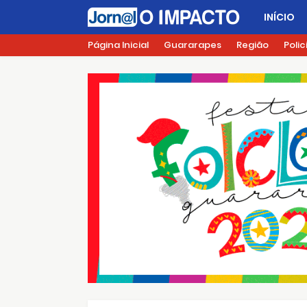
INÍCIO
Página Inicial
Guararapes
Região
Polic