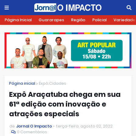
Página Inicial
Guararapes
Região
Policial
Variedade
Página inicial
Expô;Cidades
Expô Araçatuba chega em sua
61ª edição com inovação e
atrações especiais
de
Jornal O Impacto
terça-feira, agosto 02, 2022
0 Comentários