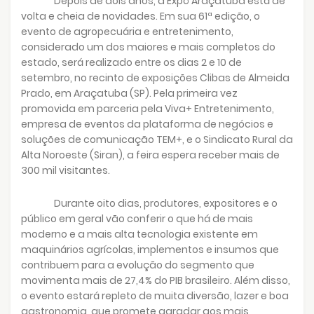
Depois de dois anos, a Expô Araçatuba está de
volta e cheia de novidades. Em sua 61ª edição, o
evento de agropecuária e entretenimento,
considerado um dos maiores e mais completos do
estado, será realizado entre os dias 2 e 10 de
setembro, no recinto de exposições Clibas de Almeida
Prado, em Araçatuba (SP). Pela primeira vez
promovida em parceria pela Viva+ Entretenimento,
empresa de eventos da plataforma de negócios e
soluções de comunicação TEM+, e o Sindicato Rural da
Alta Noroeste (Siran), a feira espera receber mais de
300 mil visitantes.
Durante oito dias, produtores, expositores e o
público em geral vão conferir o que há de mais
moderno e a mais alta tecnologia existente em
maquinários agrícolas, implementos e insumos que
contribuem para a evolução do segmento que
movimenta mais de 27,4% do PIB brasileiro. Além disso,
o evento estará repleto de muita diversão, lazer e boa
gastronomia, que promete agradar aos mais