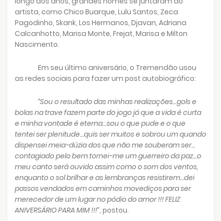
longo dos anos, grandes nomes se juntaram ao
artista, como Chico Buarque, Lulu Santos, Zeca
Pagodinho, Skank, Los Hermanos, Djavan, Adriana
Calcanhotto, Marisa Monte, Frejat, Marisa e Milton
Nascimento.
Em seu último aniversário, o Tremendão usou
as redes sociais para fazer um post autobiográfico:
“Sou o resultado das minhas realizações…gols e
bolas na trave fazem parte do jogo já que a vida é curta
e minha vontade é eterna…sou o que pude e o que
tentei ser plenitude…quis ser muitos e sobrou um quando
dispensei meia-dúzia dos que não me souberam ser…
contagiado pelo bem tornei-me um guerreiro da paz…o
meu canto será ouvido assim como o som dos ventos,
enquanto o sol brilhar e as lembranças resistirem…dei
passos vendados em caminhos movediços para ser
merecedor de um lugar no pódio do amor !!! FELIZ
ANIVERSÁRIO PARA MIM !!!
”, postou.