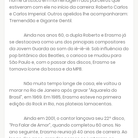
nome artístico em homenagem aos parceiros que
estiveram com ele no início da carreira: Roberto Carlos
e Carlos Imperial. Outros apelidos lhe acompanharam:
Tremendão e Gigante Gentil.
Ainda nos anos 60, a dupla Roberto e Erasmo já
se destacava como uns dos principais compositores
da Jovem Guarda ao som do iê-iê-iê. Sob influência do
pop britânico dos Beatles, o carioca se mudou para
São Paulo e, com o passar dos discos, Erasmo se
tornava ícone da bossa e da MPB.
Não muito tempo longe de casa, ele voltou a
morar no Rio de Janeiro após gravar “Aquarela do
Brasil”, em 1969. Em 1985, Erasmo esteve na primeira
edição do Rock in Rio, nas plateias lamacentas.
Ainda em 2001, o cantor lançava seu 22º disco,
“Pra Falar de Amor”, quando completou 60 anos. No
ano seguinte, Erasmo reunia já 40 anos de carreira. Ao