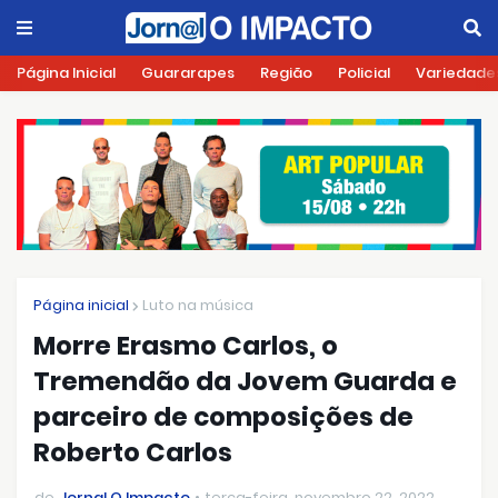
Página Inicial
Guararapes
Região
Policial
Variedade
Página inicial
Luto na música
Morre Erasmo Carlos, o
Tremendão da Jovem Guarda e
parceiro de composições de
Roberto Carlos
de
Jornal O Impacto
terça-feira, novembro 22, 2022