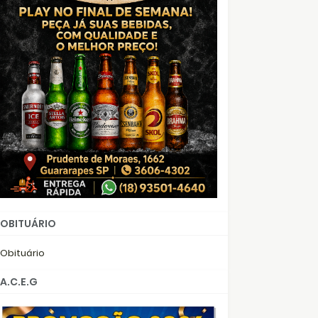
OBITUÁRIO
Obituário
A.C.E.G