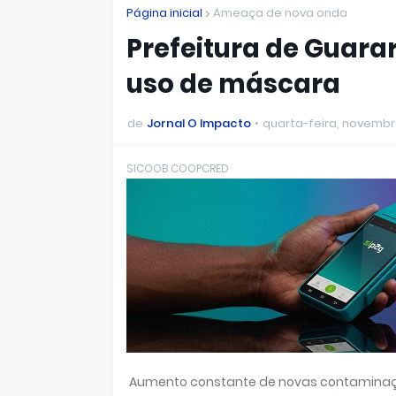
Página inicial
Ameaça de nova onda
Prefeitura de Guara
uso de máscara
de
Jornal O Impacto
quarta-feira, novembr
SICOOB COOPCRED
Aumento constante de novas contaminaçõe