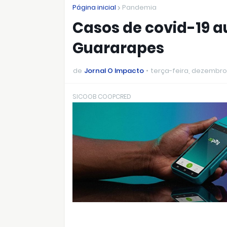
Página inicial
Pandemia
Casos de covid-19
Guararapes
de
Jornal O Impacto
terça-feira, dezembro
SICOOB COOPCRED