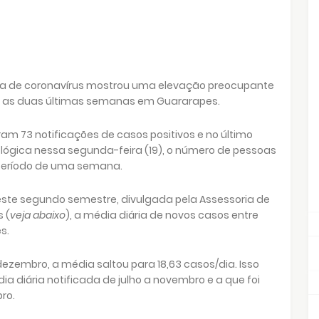
a de coronavírus mostrou uma elevação preocupante
 as duas últimas semanas em Guararapes.
oram 73 notificações de casos positivos e no último
iológica nessa segunda-feira (19), o número de pessoas
 período de uma semana.
ste segundo semestre, divulgada pela Assessoria de
 (
veja abaixo
), a média diária de novos casos entre
s.
 dezembro, a média saltou para 18,63 casos/dia. Isso
a diária notificada de julho a novembro e a que foi
ro.