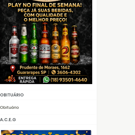
OBITUÁRIO
Obituário
A.C.E.G