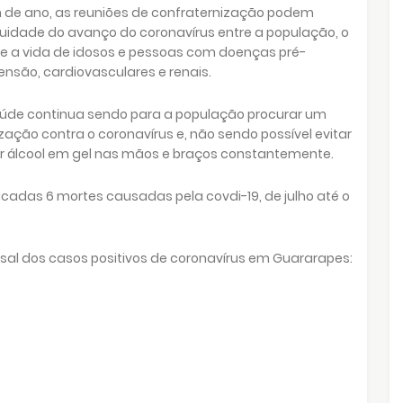
 de ano, as reuniões de confraternização podem
inuidade do avanço do coronavírus entre a população, o
 e a vida de idosos e pessoas com doenças pré-
tensão, cardiovasculares e renais.
aúde continua sendo para a população procurar um
ação contra o coronavírus e, não sendo possível evitar
r álcool em gel nas mãos e braços constantemente.
cadas 6 mortes causadas pela covdi-19, de julho até o
sal dos casos positivos de coronavírus em Guararapes: