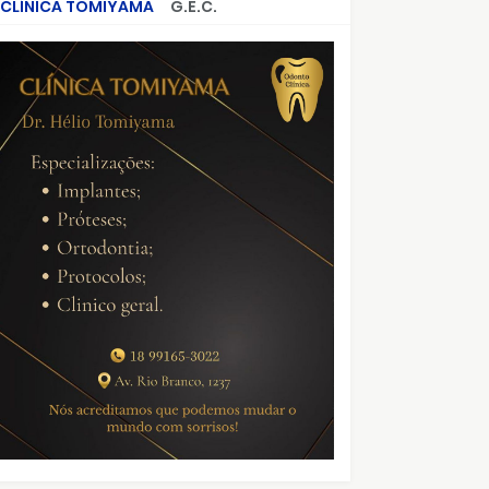
CLÍNICA TOMIYAMA
G.E.C.
CRIMES QUE ABALARAM O BRASIL