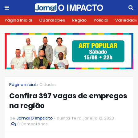
Página Inicial
Guararapes
Região
Policial
Variedade
Página inicial
Cidades
Confira 397 vagas de empregos
na região
de
Jornal O Impacto
quinta-feira, janeiro 12, 2023
0 Comentários