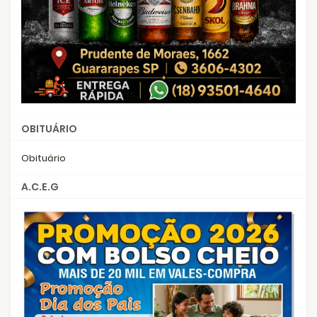
OBITUÁRIO
Obituário
A.C.E.G