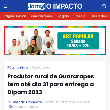
Página Inicial
Guararapes
Região
Policial
Variedade
Página inicial
Guararapes
Produtor rural de Guararapes
tem até dia 31 para entrega a
Dipam 2023
de
Jornal O Impacto
sexta-feira, março 03, 2023
0 Comentários