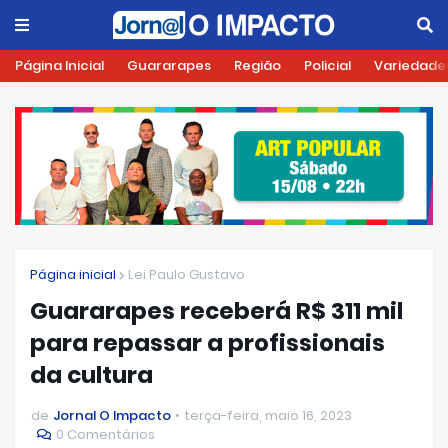
Página Inicial
Guararapes
Região
Policial
Variedade
Página inicial
Lei Paulo Gustavo
Guararapes receberá R$ 311 mil
para repassar a profissionais
da cultura
de
Jornal O Impacto
terça-feira, maio 16, 2023
0 Comentários