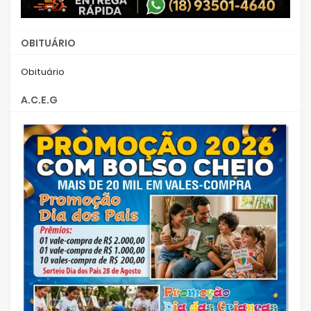
OBITUÁRIO
Obituário
A.C.E.G