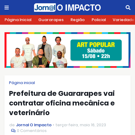
Página Inicial
Guararapes
Região
Policial
Variedade
Página inicial
Prefeitura de Guararapes vai
contratar oficina mecânica e
veterinário
de
Jornal O Impacto
terça-feira, maio 16, 2023
0 Comentários