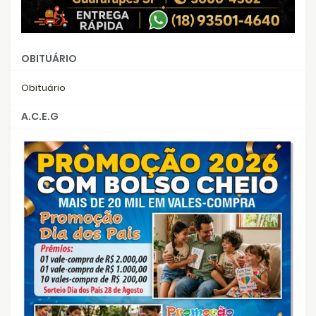
OBITUÁRIO
Obituário
A.C.E.G