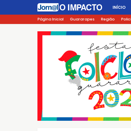
INÍCIO
Página Inicial
Guararapes
Região
Polic