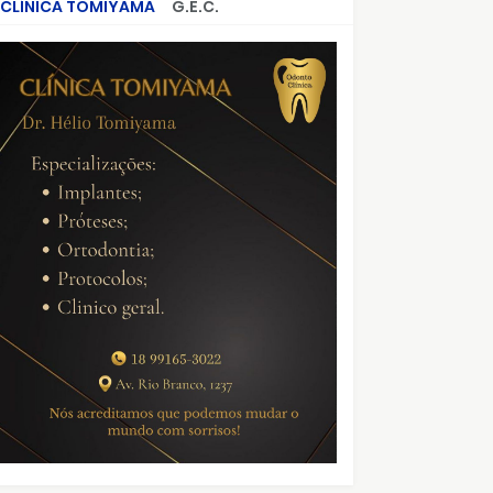
CLÍNICA TOMIYAMA
G.E.C.
CRIMES QUE ABALARAM O BRASIL