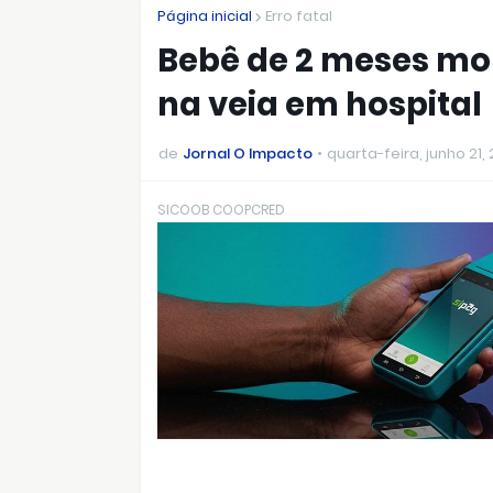
Página inicial
Erro fatal
Bebê de 2 meses mor
na veia em hospital
de
Jornal O Impacto
quarta-feira, junho 21,
SICOOB COOPCRED