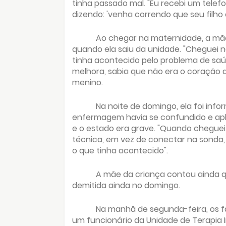
tinha passado mal. "Eu recebi um tele
dizendo: 'venha correndo que seu filho 
Ao chegar na maternidade, a mã
quando ela saiu da unidade. "Cheguei n
tinha acontecido pelo problema de saúd
melhora, sabia que não era o coração d
menino.
Na noite de domingo, ela foi inf
enfermagem havia se confundido e apl
e o estado era grave. "Quando cheguei
técnica, em vez de conectar na sonda,
o que tinha acontecido".
A mãe da criança contou ainda qu
demitida ainda no domingo.
Na manhã de segunda-feira, os f
um funcionário da Unidade de Terapia In