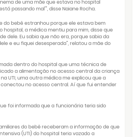
fonema de uma mãe que estava no hospital
está passando mal'", disse Naiane Rocha.
e do bebê estranhou porque ele estava bem
o hospital, a médica mentiu para mim, disse que
e dele. Eu sabia que não era, porque sabia da
ele e eu fiquei desesperada", relatou a mãe do
ormada dentro do hospital que uma técnica de
icado a alimentação no acesso central da criança
 na UTI, uma outra médica me explicou que a
 conectou no acesso central. Aí que fui entender
e foi informada que a funcionária teria sido
amiliares do bebê receberam a informação de que
tensiva (UTI) do hospital teria vazado a