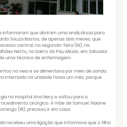
a informaram que abriram uma sindicância para
ardo Souza Bastos, de apenas dois meses, que
 acesso central, na segunda-feira (19), na
hães Netto, no bairro do Pau Miúdo, em Salvador.
 de uma técnica de enfermagem.
tos na veia e se alimentava por meio de sonda.
va internado na unidade havia um mês, porque
rgia no Hospital Ana Nery e voltou para a
rocedimento cirúrgico. A mãe de Samuel, Naiane
ingo (18), precisou ir em casa.
ela recebeu uma ligação que informava que o filho