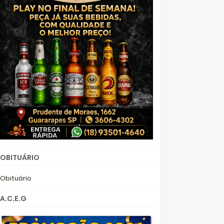
OBITUÁRIO
Obituário
A.C.E.G