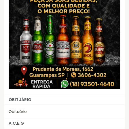
OBITUÁRIO
Obituário
A.C.E.G