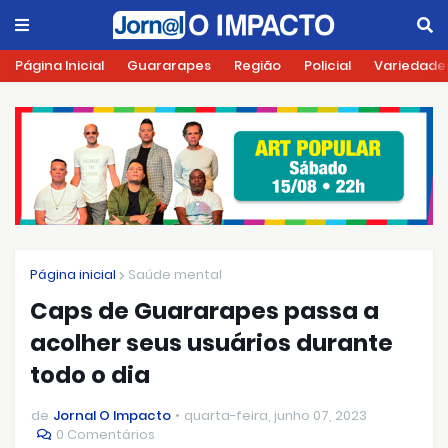
Página Inicial
Guararapes
Região
Policial
Variedade
Página inicial
Saúde mental
Caps de Guararapes passa a
acolher seus usuários durante
todo o dia
de
Jornal O Impacto
quarta-feira, junho 07, 2023
0 Comentários