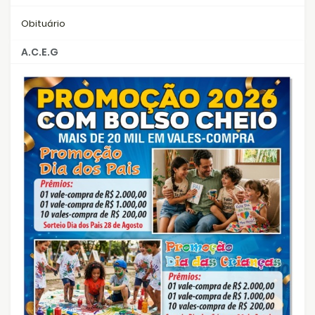
Obituário
A.C.E.G