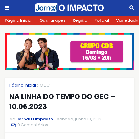
Página Inicial
Guararapes
Região
Policial
Variedade
Página inicial
G.E.C
NA LINHA DO TEMPO DO GEC –
10.06.2023
de
Jornal O Impacto
sábado, junho 10, 2023
0 Comentários