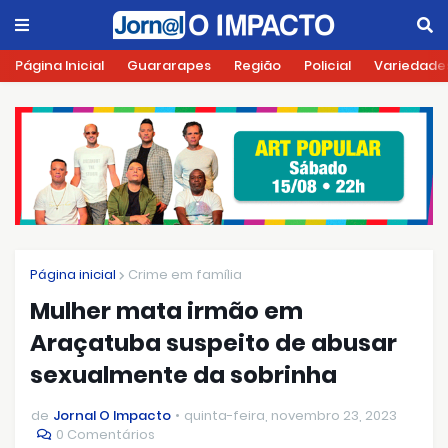
Página Inicial
Guararapes
Região
Policial
Variedade
Página inicial
Crime em família
Mulher mata irmão em
Araçatuba suspeito de abusar
sexualmente da sobrinha
de
Jornal O Impacto
quinta-feira, novembro 23, 2023
0 Comentários