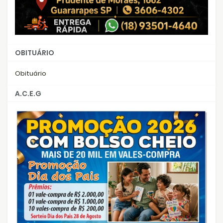
OBITUÁRIO
Obituário
A.C.E.G