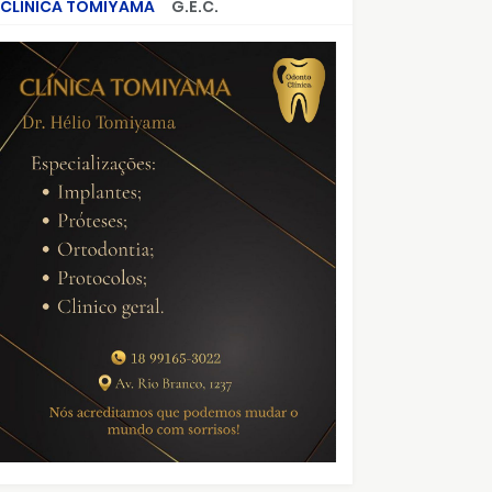
CLÍNICA TOMIYAMA
G.E.C.
CRIMES QUE ABALARAM O BRASIL