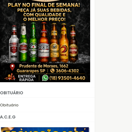
OBITUÁRIO
Obituário
A.C.E.G