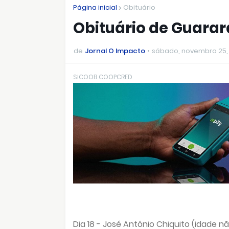
Página inicial
Obituário
Obituário de Guarara
de
Jornal O Impacto
sábado, novembro 25,
SICOOB COOPCRED
Dia 18 -
José Antônio Chiquito
(idade nã