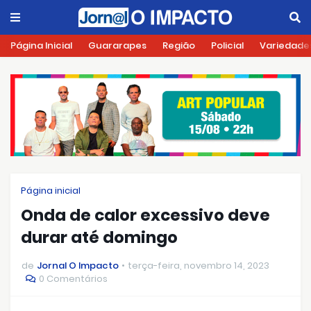
Página Inicial
Guararapes
Região
Policial
Variedade
Página inicial
Onda de calor excessivo deve
durar até domingo
de
Jornal O Impacto
terça-feira, novembro 14, 2023
0 Comentários