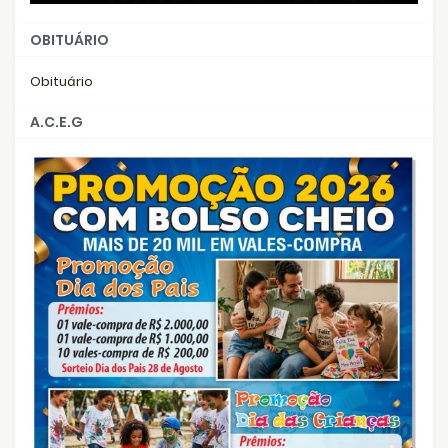
OBITUÁRIO
Obituário
A.C.E.G