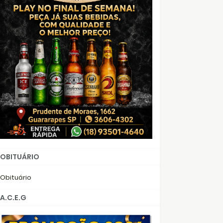
OBITUÁRIO
Obituário
A.C.E.G