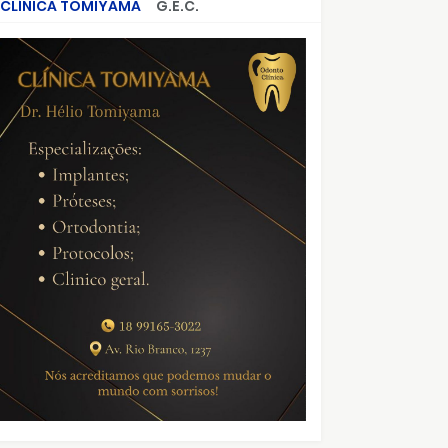
CLÍNICA TOMIYAMA
G.E.C.
CRIMES QUE ABALARAM O BRASIL