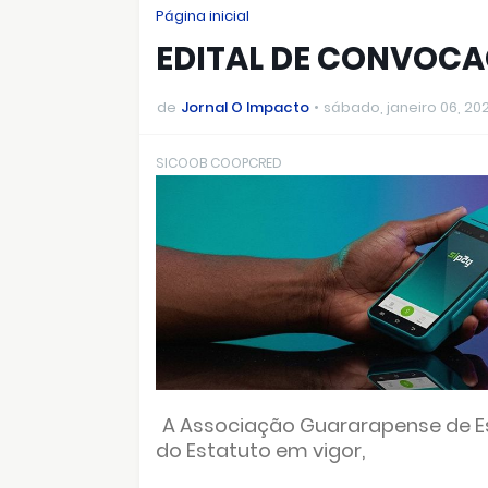
Página inicial
EDITAL DE CONVOC
de
Jornal O Impacto
sábado, janeiro 06, 20
SICOOB COOPCRED
A Associação Guararapense de Esp
do Estatuto em vigor,