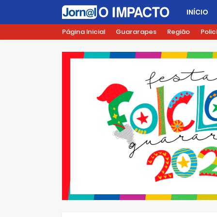
INÍCIO
Página Inicial
Guararapes
Região
Polic