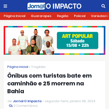
Página Inicial
Guararapes
Região
Policial
Variedade
Página inicial
Tragédia
Ônibus com turistas bate em
caminhão e 25 morrem na
Bahia
de
Jornal O Impacto
segunda-feira, janeiro 08, 2024
0 Comentários