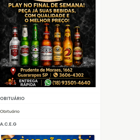
OBITUÁRIO
Obituário
A.C.E.G