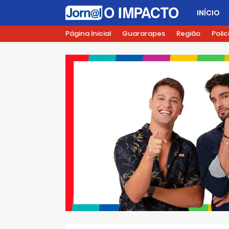
INÍCIO
Página Inicial
Guararapes
Região
Polic