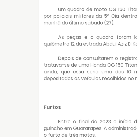
Um quadro de moto CG 150 Titan
por policiais militares da 5ª Cia den
manhã do último sábado (27).
As peças e o quadro foram lo
quilômetro 12 da estrada Abdul Aziz El K
Depois de consultarem o regist
tratava-se de uma Honda CG 150 Titan K
ainda, que essa seria uma das 10 
depositados os veículos recolhidos no m
Furtos
Entre o final de 2023 e início
guincho em Guararapes. A administrado
o furto de três motos.