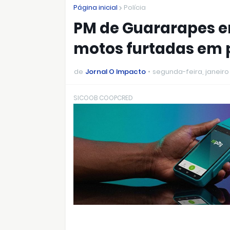
Página inicial
Polícia
PM de Guararapes en
motos furtadas em 
de
Jornal O Impacto
segunda-feira, janeiro
SICOOB COOPCRED