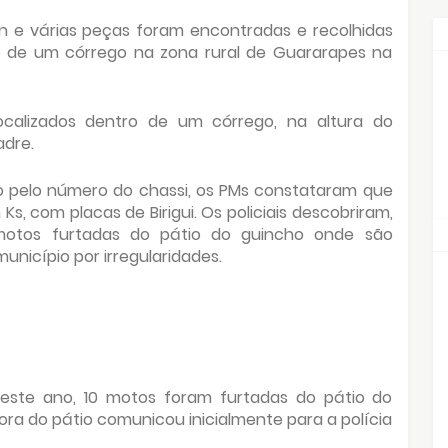
 e várias peças foram encontradas e recolhidas
tro de um córrego na zona rural de Guararapes na
calizados dentro de um córrego, na altura do
adre.
ro pelo número do chassi, os PMs constataram que
s, com placas de Birigui. Os policiais descobriram,
motos furtadas do pátio do guincho onde são
unicípio por irregularidades.
 deste ano, 10 motos foram furtadas do pátio do
ra do pátio comunicou inicialmente para a polícia