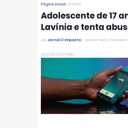
Página inicial
Polícia
Adolescente de 17 a
Lavínia e tenta abu
de
Jornal O Impacto
quinta-feira, fevereiro
SICOOB COOPCRED