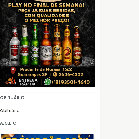
OBITUÁRIO
Obituário
A.C.E.G