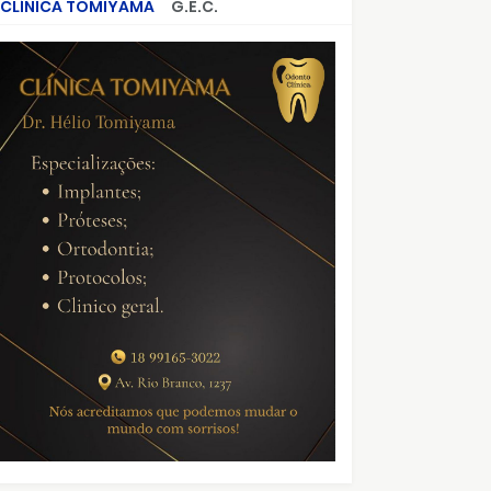
CLÍNICA TOMIYAMA
G.E.C.
CRIMES QUE ABALARAM O BRASIL